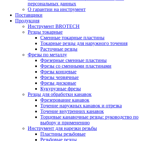
персональных данных
О гарантии на инструмент
Поставщики
Продукция
Инструмент BROTECH
Резцы токарные
Сменные токарные пластины
Токарные резцы для наружного точения
Расточные резцы
Фрезы по металлу
Фрезерные сменные пластины
Фрезы со сменными пластинами
Фрезы концевые
Фрезы червячные
Фрезы дисковые
Кукурузные фрезы
Резцы для обработки канавок
Фрезерование канавок
Точение наружных канавок и отрезка
Точение внутренних канавок
Торцевые канавочные резцы: руководство по
выбору и применению
Инструмент для нарезки резьбы
Пластины резьбовые
Резьбовые резцы