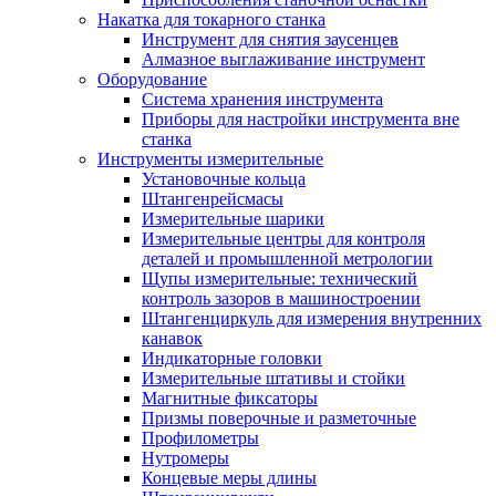
Накатка для токарного станка
Инструмент для снятия заусенцев
Алмазное выглаживание инструмент
Оборудование
Система хранения инструмента
Приборы для настройки инструмента вне
станка
Инструменты измерительные
Установочные кольца
Штангенрейсмасы
Измерительные шарики
Измерительные центры для контроля
деталей и промышленной метрологии
Щупы измерительные: технический
контроль зазоров в машиностроении
Штангенциркуль для измерения внутренних
канавок
Индикаторные головки
Измерительные штативы и стойки
Магнитные фиксаторы
Призмы поверочные и разметочные
Профилометры
Нутромеры
Концевые меры длины