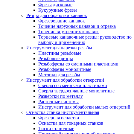
Фрезы дисковые
Кукурузные фрезы
Резцы для обработки канавок
Фрезерование канавок
Точение наружных канавок и отрезка
Точение внутренних канавок
Торцевые канавочные резцы: руководство по
выбору и применению
Инструмент для нарезки резьбы
Пластины резьбовые
Резьбовые резцы
Резьбофрезы со сменными пластинами
Резьбофрезы монолитные
Метчики для резьбы
Инструмент для обработки отверстий
Сверла со сменными пластинами
Сверла твердосплавные монолитные
Развертки по металлу
Расточные системы
Инструмент для обработки малых отверстий
Оснастка станка инструментальная
Фрезерная оснастка
Оснастка для токарных станков
Тиски станочные
Приспособления станочной оснастки