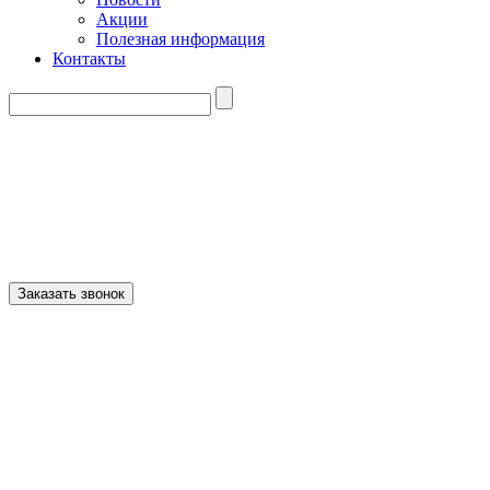
Акции
Полезная информация
Контакты
info@brotech.by
+375 (29) 326-27-11
+375 (33) 306-27-11
+375 (17) 396-27-11
Заказать звонок
Прокрутка
вверх