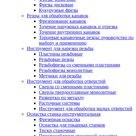
Фрезы дисковые
Кукурузные фрезы
Резцы для обработки канавок
Фрезерование канавок
Точение наружных канавок и отрезка
Точение внутренних канавок
Торцевые канавочные резцы: руководство по
выбору и применению
Инструмент для нарезки резьбы
Пластины резьбовые
Резьбовые резцы
Резьбофрезы со сменными пластинами
Резьбофрезы монолитные
Метчики для резьбы
Инструмент для обработки отверстий
Сверла со сменными пластинами
Сверла твердосплавные монолитные
Развертки по металлу
Расточные системы
Инструмент для обработки малых отверстий
Оснастка станка инструментальная
Фрезерная оснастка
Оснастка для токарных станков
Тиски станочные
Приспособления станочной оснастки