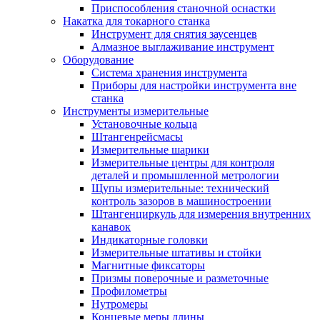
Приспособления станочной оснастки
Накатка для токарного станка
Инструмент для снятия заусенцев
Алмазное выглаживание инструмент
Оборудование
Система хранения инструмента
Приборы для настройки инструмента вне
станка
Инструменты измерительные
Установочные кольца
Штангенрейсмасы
Измерительные шарики
Измерительные центры для контроля
деталей и промышленной метрологии
Щупы измерительные: технический
контроль зазоров в машиностроении
Штангенциркуль для измерения внутренних
канавок
Индикаторные головки
Измерительные штативы и стойки
Магнитные фиксаторы
Призмы поверочные и разметочные
Профилометры
Нутромеры
Концевые меры длины