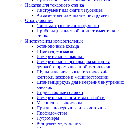
Накатка для токарного станка
Инструмент для снятия заусенцев
Алмазное выглаживание инструмент
Оборудование
Система хранения инструмента
Приборы для настройки инструмента вне
станка
Инструменты измерительные
Установочные кольца
Штангенрейсмасы
Измерительные шарики
Измерительные центры для контроля
деталей и промышленной метрологии
Щупы измерительные: технический
контроль зазоров в машиностроении
Штангенциркуль для измерения внутренних
канавок
Индикаторные головки
Измерительные штативы и стойки
Магнитные фиксаторы
Призмы поверочные и разметочные
Профилометры
Нутромеры
Концевые меры длины