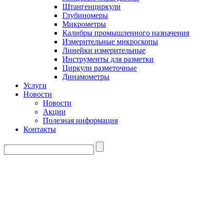
Штангенциркули
Глубиномеры
Микрометры
Калибры промышленного назначения
Измерительные микроскопы
Линейки измерительные
Инструменты для разметки
Циркули разметочные
Динамометры
Услуги
Новости
Новости
Акции
Полезная информация
Контакты
info@brotech.by
+375 (29) 326-27-11
+375 (33) 306-27-11
+375 (17) 396-27-11