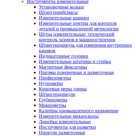
Инструменты измерительные
Установочные кольца
Штангенрейсмасы
Измерительные шарики
Измерительные центры для контроля
деталей и промышленной метрологии
Щупы измерительные: технический
контроль зазоров в машиностроении
Штангенциркуль для измерения внутренних
канавок
Индикаторные головки
Измерительные штативы и стойки
Магнитные фиксаторы
Призмы поверочные и разметочные
Профилометры
Нутромеры
Концевые меры длины
Штангенциркули
Глубиномеры
Микрометры
Калибры промышленного назначения
Измерительные микроскопы
Линейки измерительные
Инструменты для разметки
Циркули разметочные