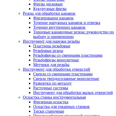
Фрезы дисковые
Кукурузные фрезы
Резцы для обработки канавок
Фрезерование канавок
Точение наружных канавок и отрезка
Точение внутренних канавок
Торцевые канавочные резцы: руководство по
выбору и применению
Инструмент для нарезки резьбы
Пластины резьбовые
Резьбовые резцы
Резьбофрезы со сменными пластинами
Резьбофрезы монолитные
Метчики для резьбы
Инструмент для обработки отверстий
Сверла со сменными пластинами
Сверла твердосплавные монолитные
Развертки по металлу
Расточные системы
Инструмент для обработки малых отверстий
Оснастка станка инструментальная
Фрезерная оснастка
Оснастка для токарных станков
Тиски станочные
Приспособления станочной оснастки