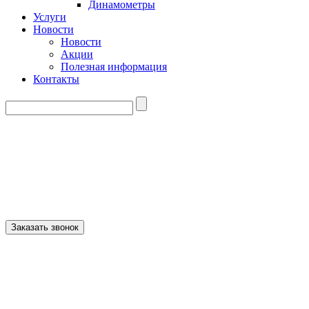
Динамометры
Услуги
Новости
Новости
Акции
Полезная информация
Контакты
info@brotech.by
+375 (29) 326-27-11
+375 (33) 306-27-11
+375 (17) 396-27-11
Заказать звонок
Прокрутка
вверх