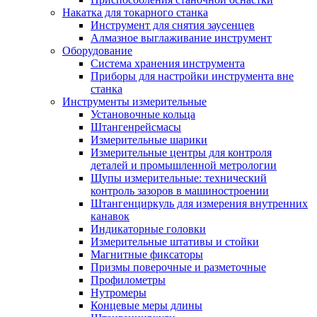
Накатка для токарного станка
Инструмент для снятия заусенцев
Алмазное выглаживание инструмент
Оборудование
Система хранения инструмента
Приборы для настройки инструмента вне
станка
Инструменты измерительные
Установочные кольца
Штангенрейсмасы
Измерительные шарики
Измерительные центры для контроля
деталей и промышленной метрологии
Щупы измерительные: технический
контроль зазоров в машиностроении
Штангенциркуль для измерения внутренних
канавок
Индикаторные головки
Измерительные штативы и стойки
Магнитные фиксаторы
Призмы поверочные и разметочные
Профилометры
Нутромеры
Концевые меры длины