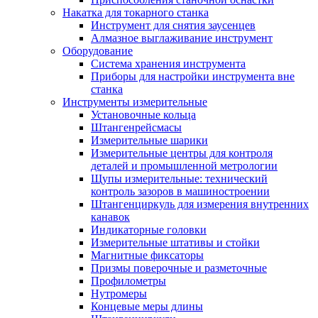
Накатка для токарного станка
Инструмент для снятия заусенцев
Алмазное выглаживание инструмент
Оборудование
Система хранения инструмента
Приборы для настройки инструмента вне
станка
Инструменты измерительные
Установочные кольца
Штангенрейсмасы
Измерительные шарики
Измерительные центры для контроля
деталей и промышленной метрологии
Щупы измерительные: технический
контроль зазоров в машиностроении
Штангенциркуль для измерения внутренних
канавок
Индикаторные головки
Измерительные штативы и стойки
Магнитные фиксаторы
Призмы поверочные и разметочные
Профилометры
Нутромеры
Концевые меры длины