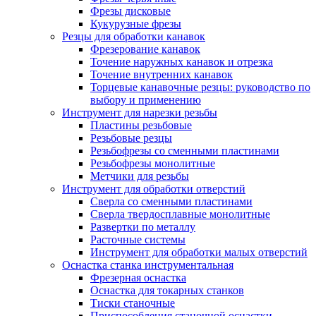
Фрезы дисковые
Кукурузные фрезы
Резцы для обработки канавок
Фрезерование канавок
Точение наружных канавок и отрезка
Точение внутренних канавок
Торцевые канавочные резцы: руководство по
выбору и применению
Инструмент для нарезки резьбы
Пластины резьбовые
Резьбовые резцы
Резьбофрезы со сменными пластинами
Резьбофрезы монолитные
Метчики для резьбы
Инструмент для обработки отверстий
Сверла со сменными пластинами
Сверла твердосплавные монолитные
Развертки по металлу
Расточные системы
Инструмент для обработки малых отверстий
Оснастка станка инструментальная
Фрезерная оснастка
Оснастка для токарных станков
Тиски станочные
Приспособления станочной оснастки